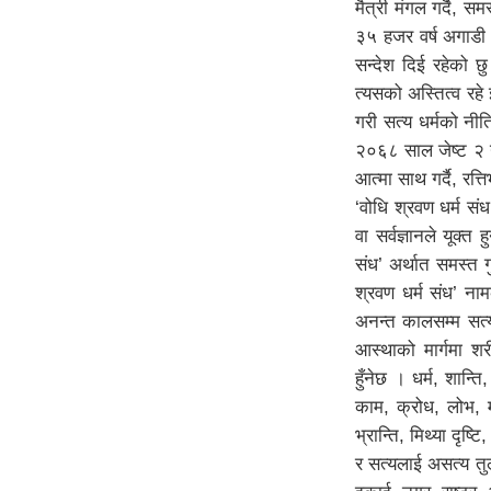
मैत्री मंगल गर्दै, स
३५ हजर वर्ष अगाडी अ
सन्देश दिई रहेको छु
त्यसको अस्तित्व रहे
गरी सत्य धर्मको नी
२०६८ साल जेष्ट २ गत
आत्मा साथ गर्दै, रत्
‘वोधि श्रवण धर्म सं
वा सर्वज्ञानले यूक्
संध’ अर्थात समस्त गुर
श्रवण धर्म संध’ नाम
अनन्त कालसम्म सत्य 
आस्थाको मार्गमा शरी
हुँनेछ । धर्म, शान्ति
काम, क्रोध, लोभ, मो
भ्रान्ति, मिथ्या दृष्
र सत्यलाई असत्य तुल्