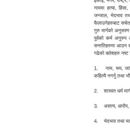
इकाई, नगर, राष्ट्र, अ
नाममा हत्या, हिंसा
जन्जाल, भेदभाव तथा
फैलाउनेहरुबाट सचेत 
गुरु मार्गको अनुसरण
पुर्वको कर्म अनुरु
सन्ततिहरुमा आउन सक्
गढेको क्लेशहरु नष्ट
1. नाम, रूप, जाति,
कहिल्यै नगर्नु तथा भ
2. शास्वत धर्म मार्ग
3. असत्य, आरोप, प्र
4. भेदभाव तथा मतभे