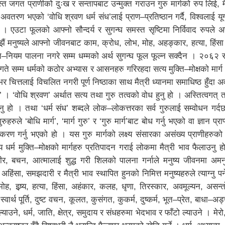
मस्त जगत प्राणीको दुःख र सन्तापबाट उन्मुक्त गराउन गुरु मार्गको रुप लिई, 
वतरण भएको ‘वोधि श्रवण धर्म संध’लाई प्राण–प्रतिष्ठान गर्दै, विश्वलाई यूगौ
 । एउटा फूलको आफ्नो सौन्दर्य र सुगन्घ समस्त सृष्टिमा निर्विवाद रुपले अर
 झैं मनुष्यले आफ्नो जीवनबाट काम, क्रोध, लोभ, मोह, अहङ्कार, हत्या, हिंसा 
ति–नियम पालना नगरे सम्म धम्मको अर्थ सुगन्घ फूल फूल्न सक्दैन । २०६२ स
े सम्म धर्मको कठोर अभ्यास र आसनहरु गरिरहदा सत्य मुक्ति–मोक्षको मार्ग 
तिभर चित्तलाई विचलित नगरी पूर्ण निष्ठाका साथ मैत्री ध्यानमा समाधिष्ठ हुँदा 
ध’ । ‘वोधि श्रवण’ अर्थात सत्य तथा गुरु तत्वको वोध हुनु हो । अस्तित्वगत् त
त हुनु हो । तथा ‘धर्म संध’ शब्दले लोक–लोकत्तरका सर्व गुरुलाई सम्वोधन गर्द
ुहरुले ‘बोधि मार्ग’, ‘मार्ग गुरु’ र ‘गुरु मार्ग’बाट बोध गर्नु भएको वा ज्ञान प्र
करण गर्नु भएको हो । यस गुरु मार्गको लक्ष्य संसारका असंख्य प्राणीहरुको
धर्म मुक्ति–मोक्षको मार्गहरु प्रतिपादन गराई लोकमा मैत्री भाव फैलाउनु हो 
र, बचन, आत्मालाई शुद्ध गरी शिलको पालना गर्नाले मनुष्य जीवनमा अमनुष्य 
, अहिंसा, समझदारी र मैत्री भाव स्थापित हुनको निमित्त मनुष्यहरुले त्याग्नु पर्
ह, इष्र्य, हत्या, हिंसा, अहंकार, कलह, धृणा, तिरस्कार, अवमूल्यन, असन्
टि, स्वार्थ पूर्ति, दुष्ट वचन, कूलत, कुसंगत, कुकर्म, दुष्कर्म, भूत–प्रेत, बाधा
याउने, धर्म, जाति, क्षेत्र, समुदाय र संधहरुमा भेदभाव र फाँटो ल्याउने । मेरो,