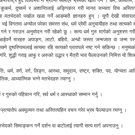
न्तराष्ट्र हुँदै विश्वभरी नै भ्रान्ति फैलाएर भ्रमको खेति गर्ने । धर्म, अध्यात्म
, कुकर्म, दुष्कर्म र अशान्तिलाई अङ्गिकार गरी मानव सभ्यता विच अस्त
 मतभेदको पर्खाल खडा गर्ने आडम्बरी ज्ञानहरु हुन् । यूगौ देखी संसारल
भई विगतमा अन्योल परेका समस्त संध, धर्म प्रेमी अनुयायीहरु तथा सत्यको 
 गर्न र गराउन अनुमोदन गरी रहेको छु । सत्य धर्म गुरु मार्गको अनुशरण गरी
प आईपर्ने मारहरु अपाङ्ग, लाटो, बहिरो, अन्धो जस्ता जन्मजात वा जन्म 
ने दुष्परिणामलाई सत्यमा रहि सत्यको प्रतापले नष्ट गर्न सकिन्छ । मनुष्यक
 गरि, शुद्धी गराइ आफु र अरुको उद्धार र मैत्री भाव फैलाउनको निमित्त यो शि
 धर्म, वर्ण, वर्ग, लिङ्ग, आस्था, समुदाय, राष्ट्र, शक्ति, पद, योग्यता 
ौतिक, आध्यात्मिक भन्ने मतभेदहरु त्याग्नु ।
 र गुरुको पहिचान गरि, सर्व धर्म र आस्थाको सम्मान गर्नु ।
त्यारोप अवमूल्यन तथा अस्तित्वहिन वचन गरेर भ्रम फैल्याउन त्यग्नु ।
दको सिमाङ्कन गर्ने दर्शन वा बाटोलाई त्यागी सत्य मार्ग अपनाउनु ।