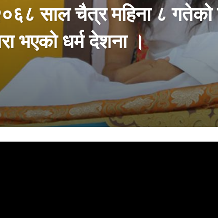
६८ साल चैत्र महिना ८ गतेको दिन
्वारा भएको धर्म देशना ।