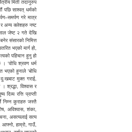
मैत्रीय मिती तदानुरुप
ं पछि साश्वत् धर्मको
्पण–समर्पण गरे मात्र
र अन्य क्लेशहरु नष्ट
ाल जेष्ट २ गते देखि
बनेर संसारको निमित्त
अवतरित भएको मार्ग हो,
त्वको पहिचान हुनु हो
छ । ‘वोधि श्रवण धर्म
ाप्त भएको हुनाले ‘बोधि
 दुःखबाट मुक्त गराई,
। श्रद्धा, विश्वास र
दिव्य रत्ति प्राप्ती
ने निम्न कुराहरु जस्तै
तोष, अविश्वास, शंका,
–अड्चना, असत्यलाई सत्य
 आफ्नो, हाम्रो, गाउँ,