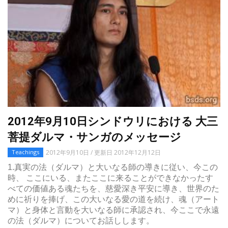
2012年9月10日シンドウリにおける 大三
菩提ダルマ・サンガのメッセージ
2012年9月10日 / 更新日 2012年12月12日
Teachings
1.真実の法（ダルマ）と大いなる師の導きに従い、今この
時、 ここにいる、またここに来ることができなかったす
べての価値ある魂たちを、慈愛深き平安に導き、世界のた
めに祈りを捧げ、この大いなる愛の道を続け、魂（アート
マ）と身体と言動を大いなる師に承認され、今ここで永遠
の法（ダルマ）についてお話しします。