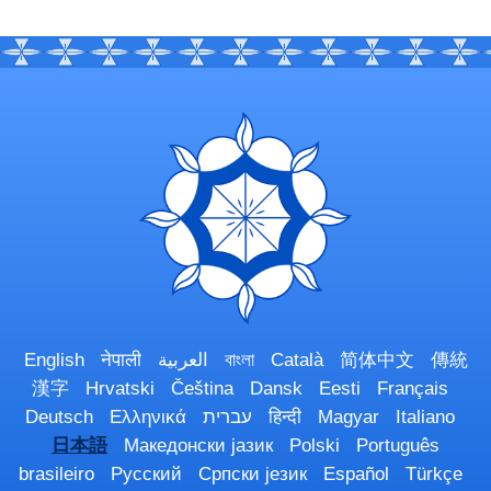
English
नेपाली
العربية
বাংলা
Català
简体中文
傳統
漢字
Hrvatski
Čeština
Dansk
Eesti
Français
Deutsch
Ελληνικά
עברית
हिन्दी
Magyar
Italiano
日本語
Македонски јазик
Polski
Português
brasileiro
Русский
Српски језик
Español
Türkçe