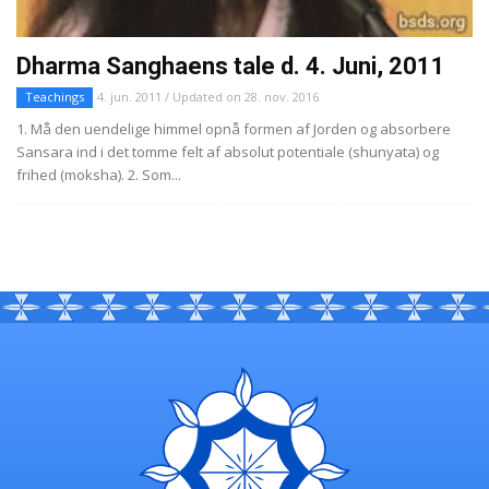
Dharma Sanghaens tale d. 4. Juni, 2011
Teachings
4. jun. 2011 / Updated on 28. nov. 2016
1. Må den uendelige himmel opnå formen af Jorden og absorbere
Sansara ind i det tomme felt af absolut potentiale (shunyata) og
frihed (moksha). 2. Som...