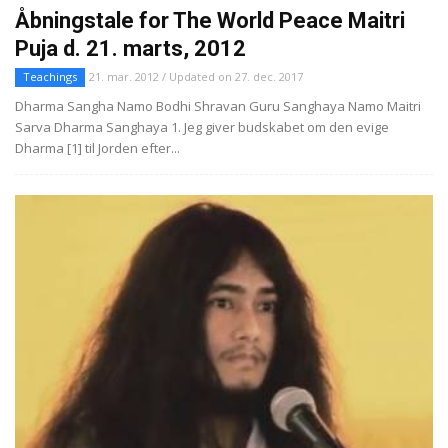
Åbningstale for The World Peace Maitri
Puja d. 21. marts, 2012
Teachings
21. mar. 2012 / Updated on 27. dec. 2017
Dharma Sangha Namo Bodhi Shravan Guru Sanghaya Namo Maitri
Sarva Dharma Sanghaya 1. Jeg giver budskabet om den evige
Dharma [1] til Jorden efter...