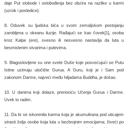
daje Put slobode i oslobođenja bez obzira na razlike u karmi
(uzrok i posledice).
8. Oduvek su ljudska bića u svom zemaljskom postojanju
zarobljena u okeanu iluzije. Rađajući se kao čovek[1], osoba
kroz Kalpe (ere), svesno ili nesvesno nastavlja da luta u
besmislenim stvarima i putevima.
9. Blagoslovljene su one svete Duše koje posvećujući se Putu
Istine uzimaju utočište Gurua. A Guru, koji je i Sam pod
zakonom Darme, najveći među hiljadama Buddha, je došao.
10. U danima koji dolaze, prenosiću Učenja Gurua i Darme.
Uvek to radim.
11. Da bi se iskorenila karma koja je akumulirana pod uticajem
strasti želja osobe koja luta u bezbrojnim emocijama; živeći po