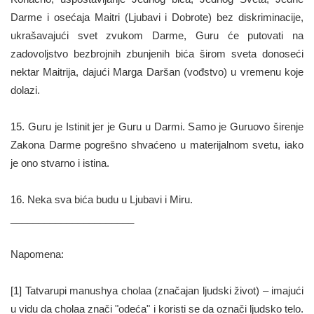
Darme i osećaja Maitri (Ljubavi i Dobrote) bez diskriminacije,
ukrašavajući svet zvukom Darme, Guru će putovati na
zadovoljstvo bezbrojnih zbunjenih bića širom sveta donoseći
nektar Maitrija, dajući Marga Daršan (vođstvo) u vremenu koje
dolazi.
15. Guru je Istinit jer je Guru u Darmi. Samo je Guruovo širenje
Zakona Darme pogrešno shvaćeno u materijalnom svetu, iako
je ono stvarno i istina.
16. Neka sva bića budu u Ljubavi i Miru.
______________________
Napomena:
[1] Tatvarupi manushya cholaa (značajan ljudski život) – imajući
u vidu da cholaa znači "odeća" i koristi se da označi ljudsko telo.