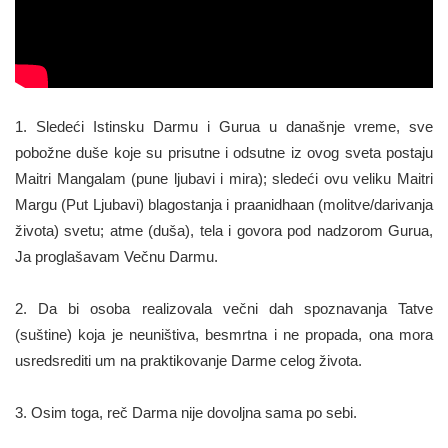
1. Sledeći Istinsku Darmu i Gurua u današnje vreme, sve
pobožne duše koje su prisutne i odsutne iz ovog sveta postaju
Maitri Mangalam (pune ljubavi i mira); sledeći ovu veliku Maitri
Margu (Put Ljubavi) blagostanja i praanidhaan (molitve/darivanja
života) svetu; atme (duša), tela i govora pod nadzorom Gurua,
Ja proglašavam Večnu Darmu.
2. Da bi osoba realizovala večni dah spoznavanja Tatve
(suštine) koja je neuništiva, besmrtna i ne propada, ona mora
usredsrediti um na praktikovanje Darme celog života.
3. Osim toga, reč Darma nije dovoljna sama po sebi.