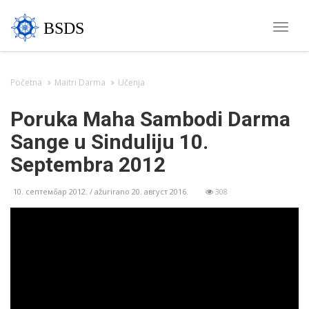
BSDS
Toggle
naviga
Početna
Maitri Darma
Učenja
Poruka Maha Sambodi Darma
Sange u Sinduliju 10.
Septembra 2012
10. септембар 2012. / ažurirano 20. август 2016.
308