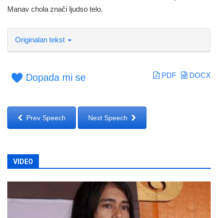
Manav chola znači ljudso telo.
Originalan tekst
PDF
DOCX
Dopada mi se
Prev Speech
Next Speech
VIDEO