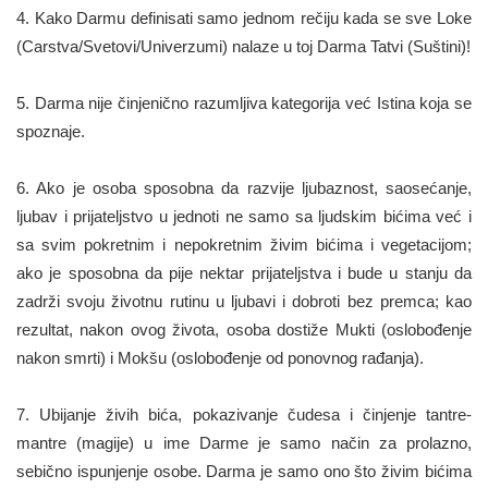
4. Kako Darmu definisati samo jednom rečiju kada se sve Loke
(Carstva/Svetovi/Univerzumi) nalaze u toj Darma Tatvi (Suštini)!
5. Darma nije činjenično razumljiva kategorija već Istina koja se
spoznaje.
6. Ako je osoba sposobna da razvije ljubaznost, saosećanje,
ljubav i prijateljstvo u jednoti ne samo sa ljudskim bićima već i
sa svim pokretnim i nepokretnim živim bićima i vegetacijom;
ako je sposobna da pije nektar prijateljstva i bude u stanju da
zadrži svoju životnu rutinu u ljubavi i dobroti bez premca; kao
rezultat, nakon ovog života, osoba dostiže Mukti (oslobođenje
nakon smrti) i Mokšu (oslobođenje od ponovnog rađanja).
7. Ubijanje živih bića, pokazivanje čudesa i činjenje tantre-
mantre (magije) u ime Darme je samo način za prolazno,
sebično ispunjenje osobe. Darma je samo ono što živim bićima