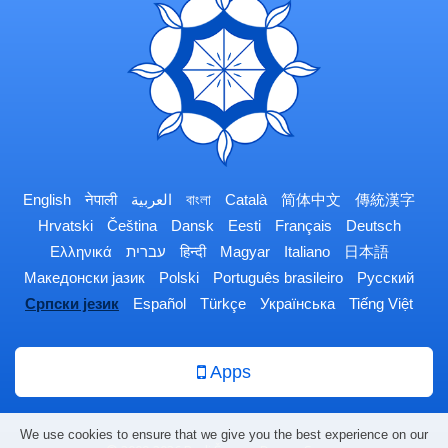
English
नेपाली
العربية
বাংলা
Català
简体中文
傳統漢字
Hrvatski
Čeština
Dansk
Eesti
Français
Deutsch
Ελληνικά
עברית
हिन्दी
Magyar
Italiano
日本語
Македонски јазик
Polski
Português brasileiro
Русский
Српски језик
Español
Türkçe
Українська
Tiếng Việt
Apps
We use cookies to ensure that we give you the best experience on our