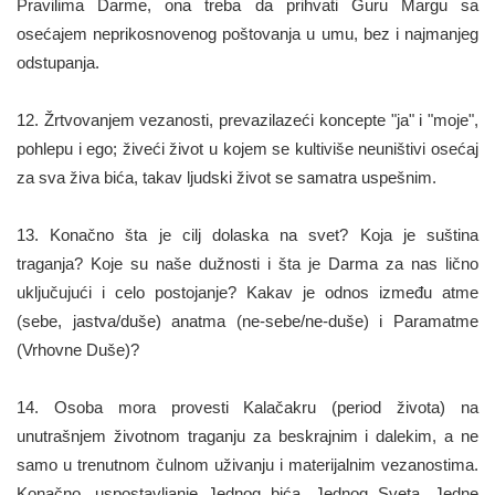
Pravilima Darme, ona treba da prihvati Guru Margu sa
osećajem neprikosnovenog poštovanja u umu, bez i najmanjeg
odstupanja.
12. Žrtvovanjem vezanosti, prevazilazeći koncepte "ja" i "moje",
pohlepu i ego; živeći život u kojem se kultiviše neuništivi osećaj
za sva živa bića, takav ljudski život se samatra uspešnim.
13. Konačno šta je cilj dolaska na svet? Koja je suština
traganja? Koje su naše dužnosti i šta je Darma za nas lično
uključujući i celo postojanje? Kakav je odnos između atme
(sebe, jastva/duše) anatma (ne-sebe/ne-duše) i Paramatme
(Vrhovne Duše)?
14. Osoba mora provesti Kalačakru (period života) na
unutrašnjem životnom traganju za beskrajnim i dalekim, a ne
samo u trenutnom čulnom uživanju i materijalnim vezanostima.
Konačno, uspostavljanje Jednog bića, Jednog Sveta, Jedne