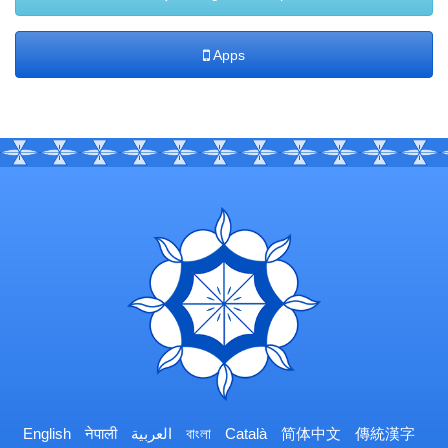
Apps
English
नेपाली
العربية
বাংলা
Català
简体中文
傳統漢字