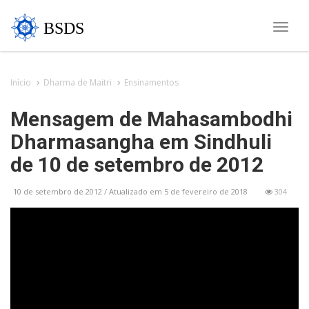
BSDS
Toggle
naviga
Início
Dharma de Maitri
Ensinamentos
Mensagem de Mahasambodhi
Dharmasangha em Sindhuli
de 10 de setembro de 2012
10 de setembro de 2012 / Atualizado em 5 de fevereiro de 2018
304