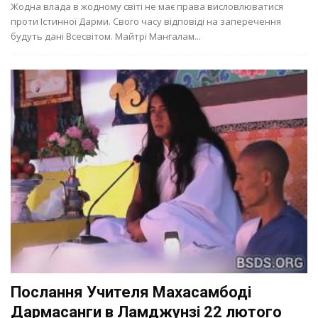
Жодна влада в жодному світі не має права висловлюватися
проти Істинної Дарми. Свого часу відповіді на заперечення
будуть дані Всесвітом. Майтрі Мангалам...
Послання Учителя Махасамбоді
Дармасанги в Ламджунзі 22 лютого