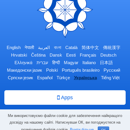
English
नेपाली
العربية
বাংলা
Català
简体中文
傳統漢字
Hrvatski
Čeština
Dansk
Eesti
Français
Deutsch
Ελληνικά
עברית
हिन्दी
Magyar
Italiano
日本語
Македонски јазик
Polski
Português brasileiro
Русский
Српски језик
Español
Türkçe
Українська
Tiếng Việt
Apps
Ми використовуємо файли cookie для забезпечення найкращого
© 2009-2026 Боді Шраван Дарма Санга
досвіду на нашому сайті. Натиснувши ОК, ви погоджуєтеся на
розміщення файлів cookie.
Вчити більше