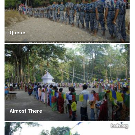
Queue
Almost There