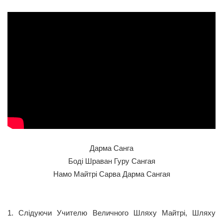
Дарма Санга
Боді Шраван Гуру Сангая
Намо Майтрі Сарва Дарма Сангая
1. Слідуючи Учителю Величного Шляху Майтрі, Шляху