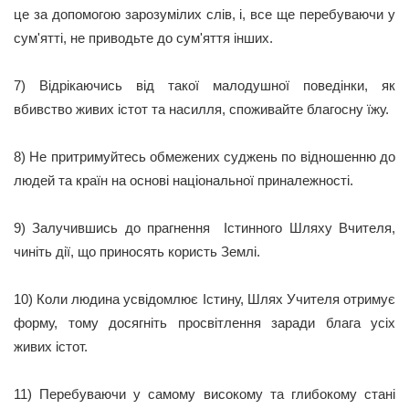
це за допомогою зарозумілих слів, і, все ще перебуваючи у
сум'ятті, не приводьте до сум'яття інших.
7) Відрікаючись від такої малодушної поведінки, як
вбивство живих істот та насилля, споживайте благосну їжу.
8) Не притримуйтесь обмежених суджень по відношенню до
людей та країн на основі національної приналежності.
9) Залучившись до прагнення Істинного Шляху Вчителя,
чиніть дії, що приносять користь Землі.
10) Коли людина усвідомлює Істину, Шлях Учителя отримує
форму, тому досягніть просвітлення заради блага усіх
живих істот.
11) Перебуваючи у самому високому та глибокому стані