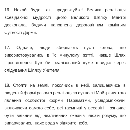
16. Нехай буде так, продовжуйте! Велика реалізація
всевідаючої мудрості цього Великого Шляху Майтрі
досконала, будучи наповнена дорогоцінним камінням
Сутності Дарми.
17. Одначе, люди зберігають пусті слова, що
використовувались в їх минулому житті, інакше Шлях
Просвітлення був би реалізований дуже швидко через
слідування Шляху Учителя.
18. Стояти на землі, покоячись в небі, залишаючись в
людській формі разом з реалізацією сутності Майтрі чистого
явлення особистої форми Параматми, усвідомлюючи,
включаючи самого себе, всі таємниці у всесвіті – означає
бути вільним від незліченних океанів ілюзій розуму, що
випарувались, наче вода у відкрите небо.