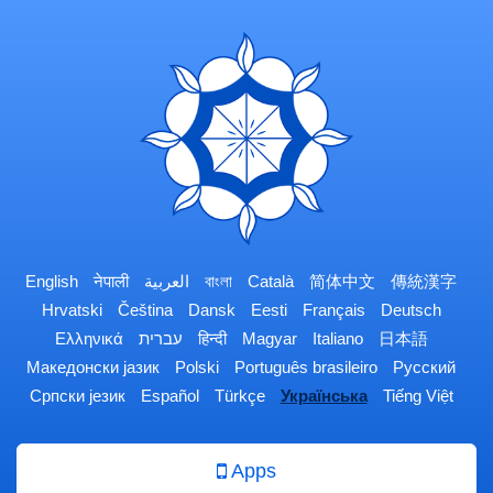
English
नेपाली
العربية
বাংলা
Català
简体中文
傳統漢字
Hrvatski
Čeština
Dansk
Eesti
Français
Deutsch
Ελληνικά
עברית
हिन्दी
Magyar
Italiano
日本語
Македонски јазик
Polski
Português brasileiro
Русский
Српски језик
Español
Türkçe
Українська
Tiếng Việt
Apps