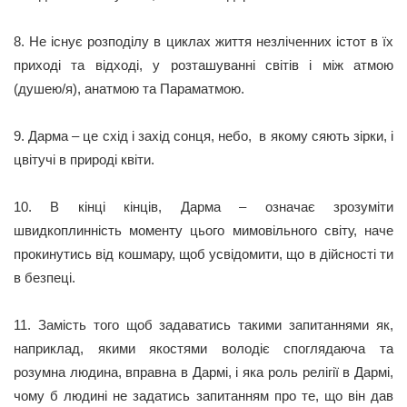
8. Не існує розподілу в циклах життя незліченних істот в їх
приході та відході, у розташуванні світів і між атмою
(душею/я), анатмою та Параматмою.
9. Дарма – це схід і захід сонця, небо, в якому сяють зірки, і
цвітучі в природі квіти.
10. В кінці кінців, Дарма – означає зрозуміти
швидкоплинність моменту цього мимовільного світу, наче
прокинутись від кошмару, щоб усвідомити, що в дійсності ти
в безпеці.
11. Замість того щоб задаватись такими запитаннями як,
наприклад, якими якостями володіє споглядаюча та
розумна людина, вправна в Дармі, і яка роль релігії в Дармі,
чому б людині не задатись запитанням про те, що він дав