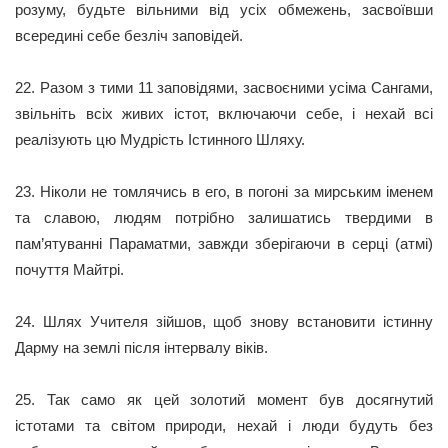
розуму, будьте вільними від усіх обмежень, засвоївши
всередині себе безліч заповідей.
22. Разом з тими 11 заповідями, засвоєними усіма Сангами,
звільніть всіх живих істот, включаючи себе, і нехай всі
реалізують цю Мудрість Істинного Шляху.
23. Ніколи не томлячись в его, в погоні за мирським іменем
та славою, людям потрібно залишатись твердими в
пам’ятуванні Параматми, завжди зберігаючи в серці (атмі)
почуття Майтрі.
24. Шлях Учителя зійшов, щоб знову встановити істинну
Дарму на землі після інтервалу віків.
25. Так само як цей золотий момент був досягнутий
істотами та світом природи, нехай і люди будуть без