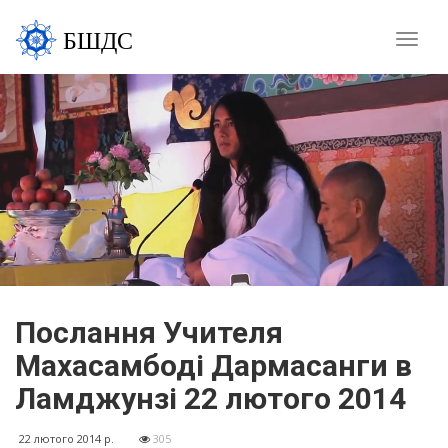
БШДС
Toggle
naviga
Послання Учителя
Махасамбоді Дармасанги в
Ламджунзі 22 лютого 2014
22 лютого 2014 р.
305