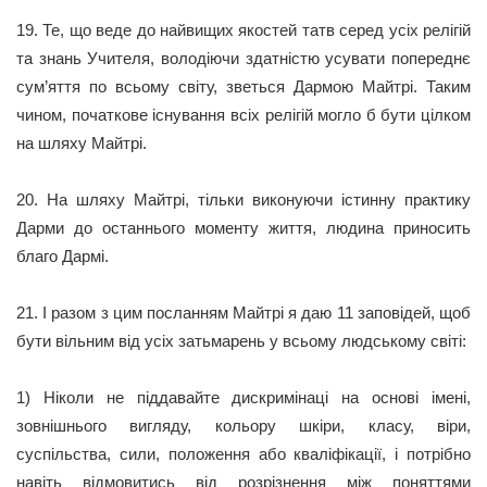
19. Те, що веде до найвищих якостей татв серед усіх релігій
та знань Учителя, володіючи здатністю усувати попереднє
сум’яття по всьому світу, зветься Дармою Майтрі. Таким
чином, початкове існування всіх релігій могло б бути цілком
на шляху Майтрі.
20. На шляху Майтрі, тільки виконуючи істинну практику
Дарми до останнього моменту життя, людина приносить
благо Дармі.
21. І разом з цим посланням Майтрі я даю 11 заповідей, щоб
бути вільним від усіх затьмарень у всьому людському світі:
1) Ніколи не піддавайте дискримінаці на основі імені,
зовнішнього вигляду, кольору шкіри, класу, віри,
суспільства, сили, положення або кваліфікації, і потрібно
навіть відмовитись від розрізнення між поняттями