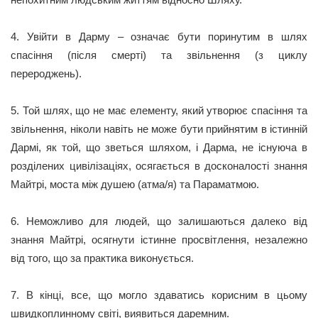
4. Увійти в Дарму – означає бути поринутим в шлях
спасіння (після смерті) та звільнення (з циклу
перероджень).
5. Той шлях, що не має елементу, який утворює спасіння та
звільнення, ніколи навіть не може бути прийнятим в істинній
Дармі, як той, що зветься шляхом, і Дарма, не існуюча в
розділених цивілізаціях, осягається в досконалості знання
Майтрі, моста між душею (атма/я) та Параматмою.
6. Неможливо для людей, що залишаються далеко від
знання Майтрі, осягнути істинне просвітлення, незалежно
від того, що за практика виконується.
7. В кінці, все, що могло здаватись корисним в цьому
швидкоплинному світі, виявиться даремним.