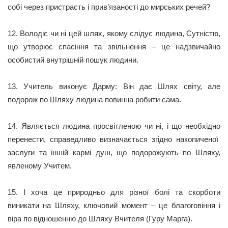
собі через пристрасть і прив’язаності до мирських речей?
12. Володіє чи ні цей шлях, якому слідує людина, Сутністю,
що утворює спасіння та звільнення – це надзвичайно
особистий внутрішній пошук людини.
13. Учитель виконує Дарму: Він дає Шлях світу, але
подорож по Шляху людина повинна робити сама.
14. Являється людина просвітленою чи ні, і що необхідно
перенести, справедливо визначається згідно накопиченої
заслуги та іншій кармі душ, що подорожують по Шляху,
явленому Учитем.
15. І хоча це природньо для різної болі та скорботи
виникати на Шляху, ключовий момент – це благоговіння і
віра по відношенню до Шляху Вчителя (Гуру Марга).