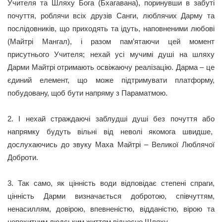
Учителя та Шляху Бога (Бхагавана), поринувши в забуті
почуття, роблячи всіх друзів Санги, люблячих Дарму та
послідовників, що приходять та ідуть, наповненими любові
(Майтрі Мангал), і разом пам’ятаючи цей момент
присутнього Учителя; нехай усі мучимі душі на шляху
Дарми Майтрі отримають освіжаючу реалізацію. Дарма – це
єдиний елемент, що може підтримувати платформу,
побудовану, щоб бути напряму з Параматмою.
2. І нехай страждаючі заблудші душі без почуття або
напрямку будуть вільні від неволі якомога швидше,
дослухаючись до звуку Маха Майтрі – Великої Люблячої
Доброти.
3. Так само, як цінність води відповідає степені спраги,
цінність Дарми визначається добротою, співчуттям,
ненасиллям, довірою, впевненістю, відданістю, вірою та
непохитним людським життям відносно Шляху.