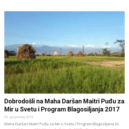
Dobrodošli na Maha Daršan Maitri Puđu za
Mir u Svetu i Program Blagosiljanja 2017
06. децембар 2016.
Maha Daršan Maitri Puđa za Mir u Svetu i Program Blagosiljana će