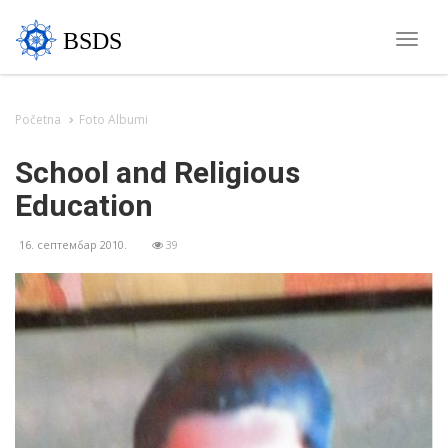
BSDS
Toggle
naviga
Početna
Foto Albumi
School and Religious
Education
16. септембар 2010.
39