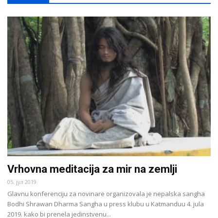
Vrhovna meditacija za mir na zemlji
05. јул 2019.
Glavnu konferenciju za novinare organizovala je nepalska sangha
Bodhi Shrawan Dharma Sangha u press klubu u Katmanduu 4. jula
2019. kako bi prenela jedinstvenu...