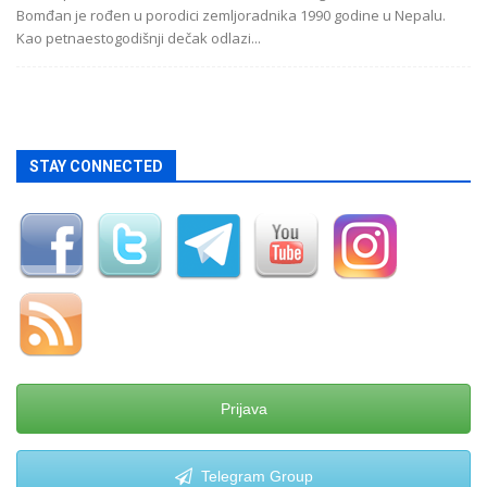
Bomđan je rođen u porodici zemljoradnika 1990 godine u Nepalu.
Kao petnaestogodišnji dečak odlazi...
STAY CONNECTED
Prijava
Telegram Group