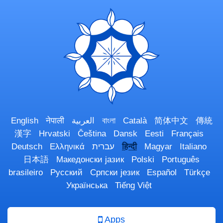
English
नेपाली
العربية
বাংলা
Català
简体中文
傳統
漢字
Hrvatski
Čeština
Dansk
Eesti
Français
Deutsch
Ελληνικά
עברית
हिन्दी
Magyar
Italiano
日本語
Македонски јазик
Polski
Português
brasileiro
Русский
Српски језик
Español
Türkçe
Українська
Tiếng Việt
Apps