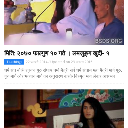
मिति: २०७० फाल्गुण १० गते । लमजुङ्ग खुदी- १
22 फरवरी 2014 / Updated on 29 अगस्त 2015
Teachings
धर्म संघ बोधि श्रवण गुरु संघाय नमो मैत्री सर्व धर्म संघाय महा मैत्री मार्ग गुरु,
गुरु मार्ग ओर भगवान मार्ग का अनुसरण करके विस्मृत भाव लेकर अवगमन