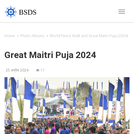
BSDS
Toggl
navig
Home
Photo Albums
World Peace Walk and Great Maitri Puja (2024)
Great Maitri Puja 2024
25 अप्रैल 2024
17