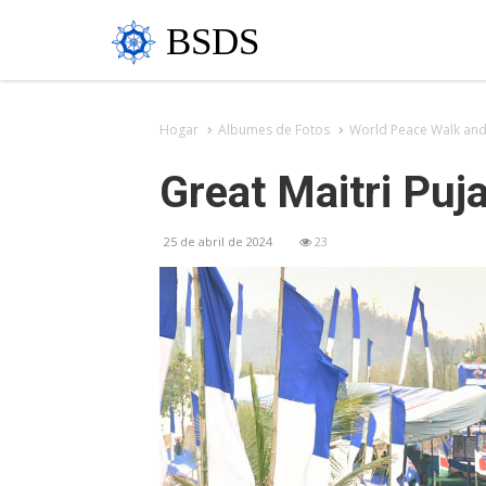
BSDS
Hogar
Albumes de Fotos
World Peace Walk and 
Great Maitri Puj
25 de abril de 2024
23