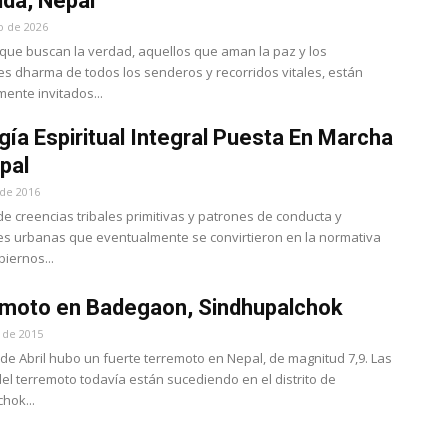
da, Nepal
o de 2026
que buscan la verdad, aquellos que aman la paz y los
s dharma de todos los senderos y recorridos vitales, están
ente invitados...
gía Espiritual Integral Puesta En Marcha
pal
 de 2016
de creencias tribales primitivas y patrones de conducta y
nes urbanas que eventualmente se convirtieron en la normativa
biernos...
moto en Badegaon, Sindhupalchok
l de 2015
6 de Abril hubo un fuerte terremoto en Nepal, de magnitud 7,9. Las
del terremoto todavía están sucediendo en el distrito de
hok...