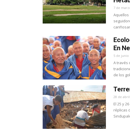
Hetau
7 de marz
Aquellos 
seguidore
cariñosam
Ecolo
En Ne
5 de junio
A través 
tradicio
de los go
Terre
28 de abri
El 25 y 2
réplicas 
Sindupalc