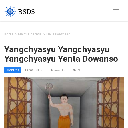
BSDS
Toggle
naviga
Kodu
Maitri Dharma
Helisalvestised
Yangchyasyu Yangchyasyu
Yangchyasyu Yenta Dowanso
13 mai 2019
59
Mantras
lmee Ooi