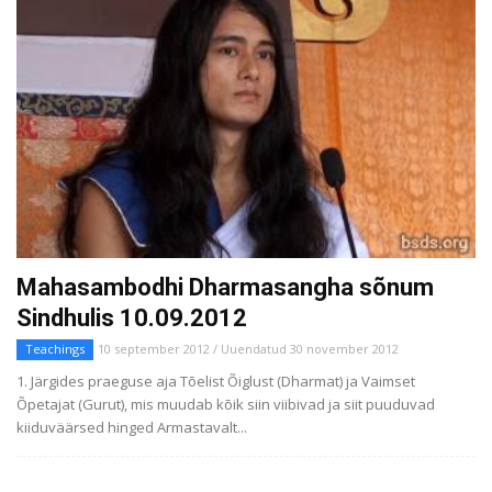
Mahasambodhi Dharmasangha sõnum
Sindhulis 10.09.2012
Teachings
10 september 2012 / Uuendatud 30 november 2012
1. Järgides praeguse aja Tõelist Õiglust (Dharmat) ja Vaimset
Õpetajat (Gurut), mis muudab kõik siin viibivad ja siit puuduvad
kiiduväärsed hinged Armastavalt...