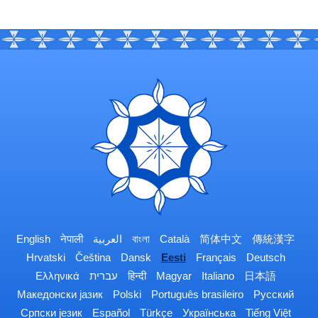
English
नेपाली
العربية
বাংলা
Català
简体中文
傳統漢字
Hrvatski
Čeština
Dansk
Eesti
Français
Deutsch
Ελληνικά
עברית
हिन्दी
Magyar
Italiano
日本語
Македонски јазик
Polski
Português brasileiro
Русский
Српски језик
Español
Türkçe
Українська
Tiếng Việt