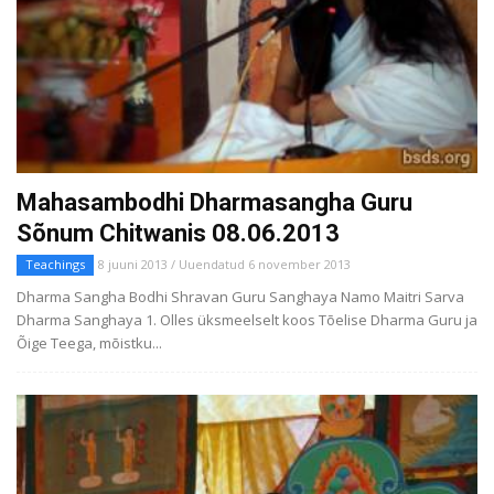
Mahasambodhi Dharmasangha Guru
Sõnum Chitwanis 08.06.2013
Teachings
8 juuni 2013 / Uuendatud 6 november 2013
Dharma Sangha Bodhi Shravan Guru Sanghaya Namo Maitri Sarva
Dharma Sanghaya 1. Olles üksmeelselt koos Tõelise Dharma Guru ja
Õige Teega, mõistku...