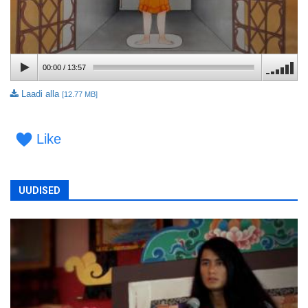
00:00
/
13:57
Laadi alla
[12.77 MB]
Like
UUDISED