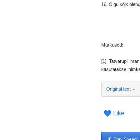
16. Olgu kõik olen
_______________
Märkused:
[1] Tatvarupi man
kasutatakse inimk
Original text
Like
Prev Speech