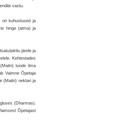
endite vastu.
 on kohustused ja
he hinge (atma) ja
tu/piiritu järele ja
metele. Kehtestades
aitri) tunde ilma
ab Vaimne Õpetaja
Maitri) nektari ja
igluses (Dharmas).
Vaimsest Õpetajast