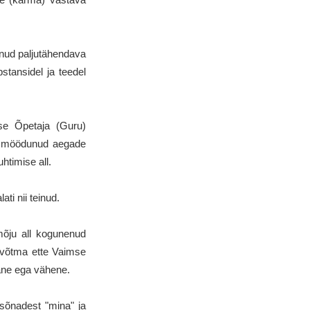
õtnud paljutähendava
bstansidel ja teedel
se Õpetaja (Guru)
te möödunud aegade
timise all.
ti nii teinud.
mõju all kogunenud
e võtma ette Vaimse
ane ega vähene.
 sõnadest "mina" ja