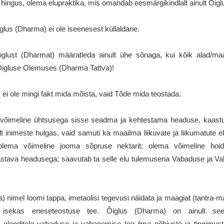
e hingus, olema elupraktika, mis omandab eesmärgikindlalt ainult Õigl
glus (Dharma) ei ole iseenesest küllaldane.
glust (Dharmat) määratleda ainult ühe sõnaga, kui kõik alad/ma
 Õigluse Olemuses (Dharma Tattva)!
 ei ole mingi fakt mida mõista, vaid Tõde mida teostada.
 võimeline ühtsusega sisse seadma ja kehtestama headuse, kaast
t inimeste hulgas, vaid samuti ka maailma liikuvate ja liikumatute e
olema võimeline jooma sõpruse nektarit; olema võimeline hoid
stava headusega; saavutab ta selle elu tulemusena Vabaduse ja Va
 nimel loomi tappa, imetaolisi tegevusi näidata ja maagiat (tantra-m
ja isekas eneseteostuse tee. Õiglus (Dharma) on ainult see
le olenditele vabaduse ja vabanemise tee ilma põhjuste ja tingimus