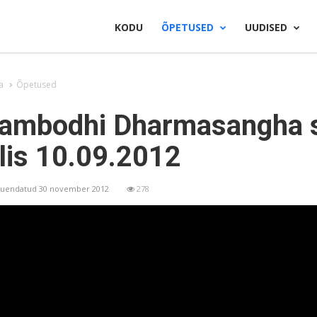
KODU
ÕPETUSED
UUDISED
a
Õpetused
ambodhi Dharmasangha
lis 10.09.2012
 Uuendatud 30 november 2012
278