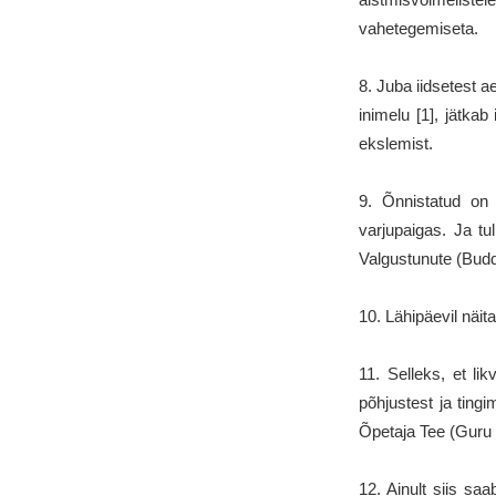
vahetegemiseta.
8. Juba iidsetest a
inimelu [1], jätkab
ekslemist.
9. Õnnistatud on
varjupaigas. Ja t
Valgustunute (Budd
10. Lähipäevil näit
11. Selleks, et l
põhjustest ja ting
Õpetaja Tee (Guru 
12. Ainult siis sa