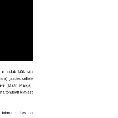
s muudab kõik siin
am); jäädes sellele
le (Maitri Marga);
ma tõhusalt Igavest
b inimesel, kes on