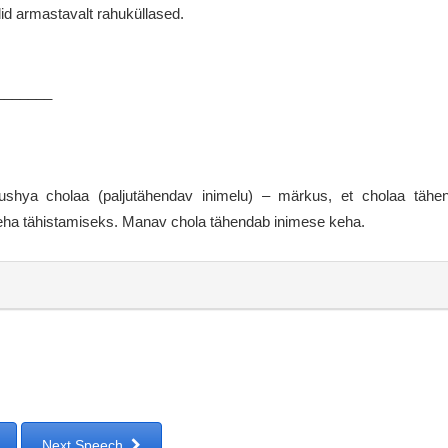
did armastavalt rahuküllased.
_______
ushya cholaa (paljutähendav inimelu) – märkus, et cholaa tähend
eha tähistamiseks. Manav chola tähendab inimese keha.
Next Speech