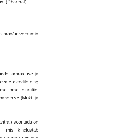
ust (Dharmat).
ailmad/universumid
unde, armastuse ja
lavate olendite ning
ma oma elurutiini
banemise (Mukti ja
antrat) sooritada on
, mis kindlustab
te (karma) vastava