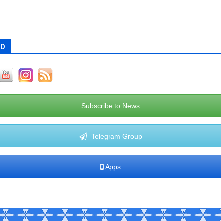
ED
Subscribe to News
Telegram Group
Apps