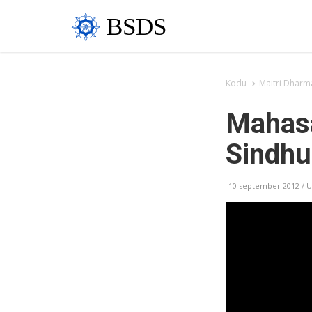
BSDS
Kodu
Maitri Dharm
Mahas
Sindhu
10 september 2012 /