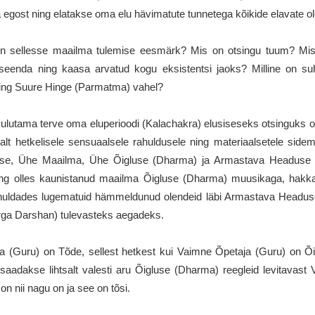
a egost ning elatakse oma elu hävimatute tunnetega kõikide elavate ol
on sellesse maailma tulemise eesmärk? Mis on otsingu tuum? Mis
seenda ning kaasa arvatud kogu eksistentsi jaoks? Milline on su
ning Suure Hinge (Parmatma) vahel?
lutama terve oma eluperioodi (Kalachakra) elusiseseks otsinguks otsa
htsalt hetkelisele sensuaalsele rahuldusele ning materiaalsetele side
se, Ühe Maailma, Ühe Õigluse (Dharma) ja Armastava Headuse (M
ing olles kaunistanud maailma Õigluse (Dharma) muusikaga, hakk
ahuldades lugematuid hämmeldunud olendeid läbi Armastava Headuse (
rga Darshan) tulevasteks aegadeks.
a (Guru) on Tõde, sellest hetkest kui Vaimne Õpetaja (Guru) on Õ
aadakse lihtsalt valesti aru Õigluse (Dharma) reegleid levitavast 
on nii nagu on ja see on tõsi.