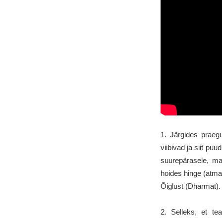
1. Järgides praeg
viibivad ja siit p
suurepärasele, ma
hoides hinge (atma
Õiglust (Dharmat).
2. Selleks, et te