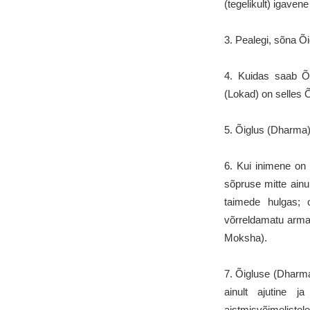
(tegelikult) igaven
3. Pealegi, sõna Õi
4. Kuidas saab Õi
(Lokad) on selles
5. Õiglus (Dharma)
6. Kui inimene on
sõpruse mitte ainul
taimede hulgas; 
võrreldamatu arma
Moksha).
7. Õigluse (Dharma)
ainult ajutine 
aistmisvõimeliste