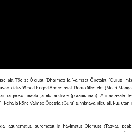
use aja Tõelist Õiglust (Dharmat) ja Vaimset Õpetajat (Gurut), mi
uuduvad kiiduväärsed hinged Armastavalt Rahuküllasteks (Maitri Mangal
ailma jaoks heaolu ja elu andvale (praanidhaan), Armastavale Tee
), keha ja kõne Vaimse Õpetaja (Guru) tunnistava pilgu all, kuulutan 
ada lagunematut, surematut ja hävimatut Olemust (Tattva), pea