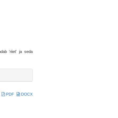
ab 'riiet' ja seda
PDF
DOCX