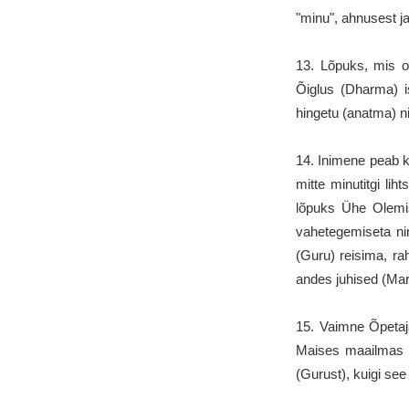
"minu", ahnusest j
13. Lõpuks, mis 
Õiglus (Dharma) i
hingetu (anatma) 
14. Inimene peab ku
mitte minutitgi li
lõpuks Ühe Olemi
vahetegemiseta n
(Guru) reisima, r
andes juhised (Ma
15. Vaimne Õpetaj
Maises maailmas s
(Gurust), kuigi see 