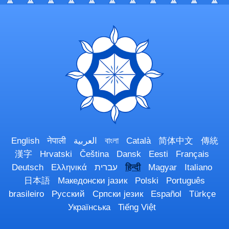
English
नेपाली
العربية
বাংলা
Català
简体中文
傳統
漢字
Hrvatski
Čeština
Dansk
Eesti
Français
Deutsch
Ελληνικά
עברית
हिन्दी
Magyar
Italiano
日本語
Македонски јазик
Polski
Português
brasileiro
Русский
Српски језик
Español
Türkçe
Українська
Tiếng Việt