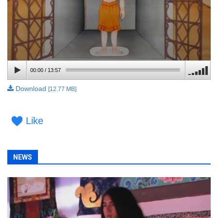
00:00
/
13:57
Download
[12.77 MB]
Like
NEWS