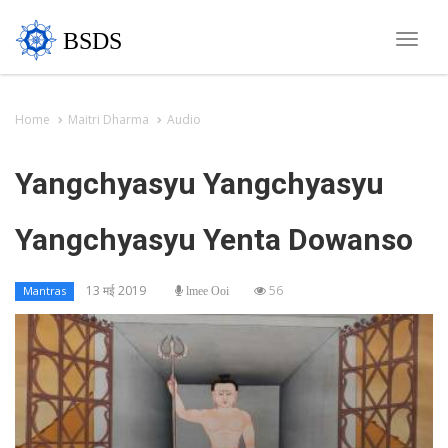
BSDS
Toggl
navig
Home
Maitri Dharma
Audio
Yangchyasyu Yangchyasyu
Yangchyasyu Yenta Dowanso
13 मई 2019
56
Mantras
lmee Ooi