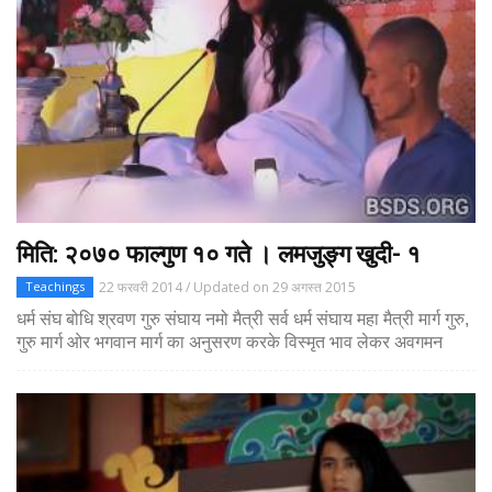
मिति: २०७० फाल्गुण १० गते । लमजुङ्ग खुदी- १
22 फरवरी 2014 / Updated on 29 अगस्त 2015
Teachings
धर्म संघ बोधि श्रवण गुरु संघाय नमो मैत्री सर्व धर्म संघाय महा मैत्री मार्ग गुरु,
गुरु मार्ग ओर भगवान मार्ग का अनुसरण करके विस्मृत भाव लेकर अवगमन