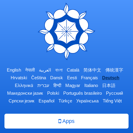
English
नेपाली
العربية
বাংলা
Català
简体中文
傳統漢字
Hrvatski
Čeština
Dansk
Eesti
Français
Deutsch
Ελληνικά
עברית
हिन्दी
Magyar
Italiano
日本語
Македонски јазик
Polski
Português brasileiro
Русский
Српски језик
Español
Türkçe
Українська
Tiếng Việt
Apps