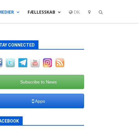
MEDIER
FÆLLESSKAB
DK
TAY CONNECTED
Subscribe to News
Apps
ACEBOOK