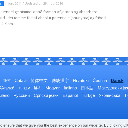
s
4. jun. 2011 / Updated on 28. nov. 2016
n uendelige himmel opnå formen af Jorden og absorbere
nd i det tomme felt af absolut potentiale (shunyata) og frihed
 2. Som...
বাংলা
Català
简体中文
傳統漢字
Hrvatski
Čeština
Dansk
λληνικά
עברית
हिन्दी
Magyar
Italiano
日本語
Македонски јаз
ileiro
Русский
Српски језик
Español
Türkçe
Українська
T
o ensure that we give you the best experience on our website. By clicking OK