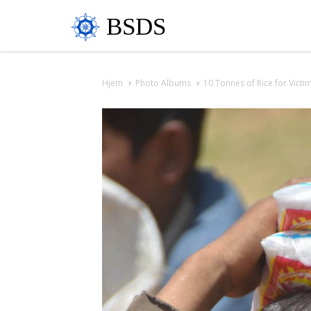
BSDS
Hjem
Photo Albums
10 Tonnes of Rice for Vict