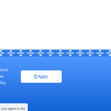
Eesti
ик
Apps
iếng
 you agree to the