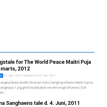
gstale for The World Peace Maitri Puja
. marts, 2012
s
21. mar. 2012 / Updated on 27. dec. 2017
angha Namo Bodhi Shravan Guru Sanghaya Namo Maitri Sarva
nghaya 1. Jeg giver budskabet om den evige Dharma [1] til
er...
a Sanghaens tale d. 4. Juni, 2011