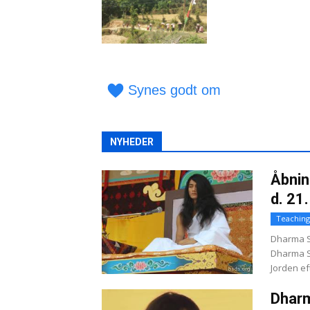
Synes godt om
NYHEDER
Åbnin
d. 21
Teaching
Dharma S
Dharma Sa
Jorden eft
Dharm