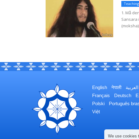
Teaching
1. Må de
Sansara i
(moksha).
English
नेपाली
العربية
Français
Deutsch
Ε
Polski
Português bras
Việt
We use cookies t