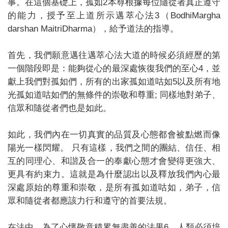
事。在這個基礎上，孤如2本尊根據每位隨從者真正遵守
的能力，授予至上道所示邁萃心法3（BodhiMargha
darshan MaitriDharma），給予道法的指導。
首先，我們願意邁往邁萃心法大道的時候必須經歷的第
一個階段即是：能夠從心的最深處恢復我們的至心4，並
獻上我們對孤如們，所有的出家孤如道咕如5以及所有地
光孤如道咕如們的無條件的崇敬和尊重; 同樣地對弟子、
信眾和隨從者們也是如此。
如此，我們內在一切真實的品質及心態都會被點燃而像
陽光一樣閃耀。 只有這樣，我們之間的團結、信任、相
互的同理心、和諧及合一的奉獻心態才會變得更強大、
更具有約束力。這就是為什麼認出以及釋放我們內心最
深處原始的尊重和崇敬，是所有孤如道咕如，弟子，信
眾和隨從者都應該力行和遵守的首要法規。
在法中，為了心懷敬意積累無盡善的法果6，人類必須培