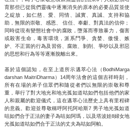
育那些已從我們靈魂中逐漸消失的原本的必要品質並使
之綻放，如仁慈、愛、同情、誠實、真誠、支持和協
助，無限的崇敬、感恩、 信任、奉獻、對真法的信仰；
同時從現有變態社會中的腐敗，墮落而導致暴力，傷害
或殺害生命，毒害環境，派系鬥爭、貪婪、傲慢、嫉
妒、不正當的行為及習俗、腐敗、剝削、爭吵以及邪惡
的思想和行為等等逐漸脫離出來。
基於這個認知，在至上道所示邁萃心法（BodhiMarga
darshan MaitriDharma）14周年法會的這個吉祥時刻，
所有在場的弟子信眾們和隨從者們以無限的崇敬和尊
重，舉行了對大地光和地光孤如道咕如們包括他們的家
人和親屬的歡迎儀式，這在邁萃心法歷史上具有里程碑
的意義。歡迎並尊敬稱呼阿托阿哈斯7 男子地光孤如道
咕如們合于正法的妻子為咕如阿瑪，以及塔波娃8婦女地
光孤如道咕如們合于正法的丈夫為咕如阿帕。