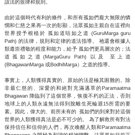
該法的規律和規則。
由於這個時代有利的條件，和所有孤如們龐大無限的憐
憫和仁慈之果再一次的彰顯，法眾孤如主親自在這裡向
世界授予根植於 孤如道咕如之道 (GuruMarga guru
Path) 的法律，規則和定律的道法指導。 祂還會根據人
類遵崇禮敬的程度和能力，給予 孤如們更高層次的；法
道孤如之道(MargaGuru Path) 以及 至上道
(BhagawanMarga 或BodhiMarga）之道的指導。
事實上，人類獲得真實的、原始的法是極其困難的。除
非最仁慈的、深愛的和絕對充滿邁萃的Paramaatma
Bhagawan 降臨到了這個世界，恢復不朽的正法，否則
地球上的人類永遠無法得到脫離生死輪迴15所需的要
素。因此，偉大的、前所未有的 孤如們的到來對於這個
世界的人類獲得真法是必不可少的。 為了解救所有對法
保持信任和信仰的人們，再次喚醒人類和Paramaatma