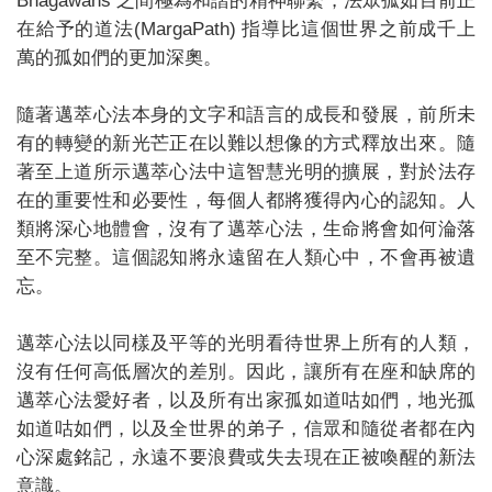
Bhagawans 之間極為和諧的精神聯繫，法眾孤如目前正
在給予的道法(MargaPath) 指導比這個世界之前成千上
萬的孤如們的更加深奧。
隨著邁萃心法本身的文字和語言的成長和發展，前所未
有的轉變的新光芒正在以難以想像的方式釋放出來。隨
著至上道所示邁萃心法中這智慧光明的擴展，對於法存
在的重要性和必要性，每個人都將獲得內心的認知。人
類將深心地體會，沒有了邁萃心法，生命將會如何淪落
至不完整。這個認知將永遠留在人類心中，不會再被遺
忘。
邁萃心法以同樣及平等的光明看待世界上所有的人類，
沒有任何高低層次的差別。因此，讓所有在座和缺席的
邁萃心法愛好者，以及所有出家孤如道咕如們，地光孤
如道咕如們，以及全世界的弟子，信眾和隨從者都在內
心深處銘記，永遠不要浪費或失去現在正被喚醒的新法
意識。