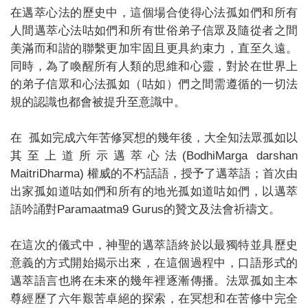
在邁萃心法的歷史中，這個場合使得心法孤如們和所有
人間邁萃心法咕如們和所有世俗弟子信眾及隨從者之間
美滿而和諧的聯繫更加牢固且更具約束力，直至久遠。
同時，為了喚醒所有人類的思維和心靈，對於在世界上
的弟子信眾和心法孤如（咕如）們之間需遵循的一切法
規的認識也都會被提升至意識中。
在 孤如完成六年苦修冥想的幾年後，大全知法眾孤如以
其至上道所示邁萃心法(BodhiMarga darshan
MaitriDharma) 權威的不朽話語，授予了邁萃語；首次由
出家孤如道咕如們和所有的地光孤如道咕如們，以邁萃
語吟誦對Paramaatma9 Gurus的贊文及法會祈禱文。
在這次的儀式中，神聖的邁萃語終於以最獨特並具歷史
意義的方式開始揭示出來，在這個過程中，口語形式的
邁萃語言也將在未來的幾年裡逐漸傳播。法眾孤如主本
尊經歷了六年艱苦卓絕的探索，在冥想和在苦修中完全