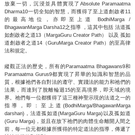
放棄一切，沉浸並具體實現了Absolute Paramaatma
Dharma10一切全知的智慧，而獲得了至上道創啟者11
的最高地位，亦即至上道 BodhiMarga /
BhagawanMarga Darsha12之指導 ，這其中包括 法道孤
如創啟者之道13（MargaGuru Creator Path） 以及 孤如
道創啟者之道14（GuruMarga Creator Path）的至高律
法和規定。
縱觀正法的歷史，所有的Paramaatma Bhagawans9和
Paramaatma Gurus9都實現了昇華的知識和智慧的品
質，根據祂們各自對法的遵守、實踐法的能力和祂們的
法果，而達到了脫離輪迴15的至高境界，即天域的境
界。祂們每一位都獲得了這三種神聖示現的法道之一的
指導，即：至上道(BodhiMarga/BhagawanMarga
darshan)，法道孤如道(MargaGuru Marga)以及孤如道
(Guru Marga)，並且在放下祂們的肉體生命離開人間之
前，每一位元都根據所獲得的特定道法的指導，傳遞了