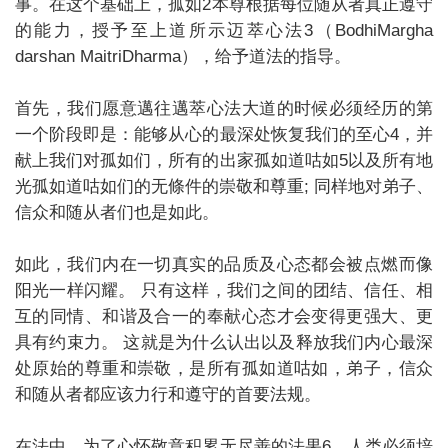
事。在这个基础上，孤如2本尊根据每位随从者真正遵守
的能力，授予至上道所示迈萃心法3（BodhiMargha
darshan MaitriDharma），给予道法的指导。
首先，我们愿意邁往邁萃心法大道的时候必须经历的第
一个阶段即是：能够从心的最深处恢复我们的至心4，并
献上我们对孤如们，所有的出家孤如道咕如5以及所有地
光孤如道咕如们的无條件的崇敬和尊重; 同样地对弟子、
信众和随从者们也是如此。
如此，我们内在一切真实的品质及心态都会被点燃而像
阳光一样闪耀。 只有这样，我们之间的团结、信任、相
互的同情、和谐及合一的奉献心态才会变得更强大、更
具有约束力。 这就是为什么认出以及释放我们内心最深
处原始的尊重和崇敬，是所有孤如道咕如，弟子，信众
和随从者都应该力行和遵守的首要法规。
在法中，为了心怀敬意积累无尽善的法果6，人类必须培