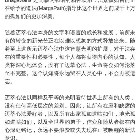
Bhagawans 之间极为和谐的精神联系，法众孤如目前正
在给予的道法(MargaPath)指导比这个世界之前成千上万
的孤如们的更加深奥。
随着迈萃心法本身的文字和语言的成长和发展，前所未
有的转变的新光芒正在以难以想象的方式释放出来。随
着至上道所示迈萃心法中这智慧光明的扩展，对于法存
在的重要性和必要性，每个人都将获得内心的认知。人
类将深心地体会，没有了迈萃心法，生命将会如何沦落
至不完整。这个认知将永远留在人类心中，不会再被遗
忘。
迈萃心法以同样及平等的光明看待世界上所有的人类，
没有任何高低层次的差别。因此，让所有在座和缺席的
迈萃心法爱好者，以及所有出家孤如道咕如们，地光孤
如道咕如们，以及全世界的弟子，信众和随从者都在内
心深处铭记，永远不要浪费或失去现在正被唤醒的新法
意识。