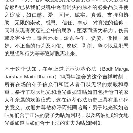
育那些已从我们灵魂中逐渐消失的原本的必要品质并使
之绽放，如仁慈、爱、同情、诚实、真诚、支持和协
助，无限的崇敬、感恩、 信任、奉献、对真法的信仰；
同时从现有变态社会中的腐败，堕落而演为暴力，伤害
或杀害生命，毒害环境，派系斗争、贪婪、傲慢、嫉
妒、不正当的行为及习俗、腐败、剥削、争吵以及邪恶
的思想和行为等等逐渐脱离出来。
基于这个认知，在至上道所示迈萃心法（BodhiMarga
darshan MaitriDharma）14周年法会的这个吉祥时刻，
所有在场的弟子信众们和随从者们以无限的崇敬和尊
重，举行了对大地光和地光孤如道咕如们包括他们的家
人和亲属的欢迎仪式，这在迈萃心法历史上具有里程碑
的意义。欢迎并尊敬称呼阿托阿哈斯7 男子地光孤如道
咕如们合于正法的妻子为咕如阿玛，以及塔波娃8妇女地
光孤如道咕如们合于正法的丈夫为咕如阿帕。