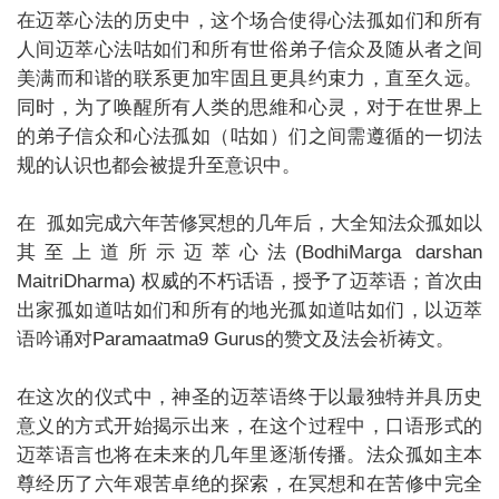
在迈萃心法的历史中，这个场合使得心法孤如们和所有
人间迈萃心法咕如们和所有世俗弟子信众及随从者之间
美满而和谐的联系更加牢固且更具约束力，直至久远。
同时，为了唤醒所有人类的思維和心灵，对于在世界上
的弟子信众和心法孤如（咕如）们之间需遵循的一切法
规的认识也都会被提升至意识中。
在 孤如完成六年苦修冥想的几年后，大全知法众孤如以
其至上道所示迈萃心法(BodhiMarga darshan
MaitriDharma) 权威的不朽话语，授予了迈萃语；首次由
出家孤如道咕如们和所有的地光孤如道咕如们，以迈萃
语吟诵对Paramaatma9 Gurus的赞文及法会祈祷文。
在这次的仪式中，神圣的迈萃语终于以最独特并具历史
意义的方式开始揭示出来，在这个过程中，口语形式的
迈萃语言也将在未来的几年里逐渐传播。法众孤如主本
尊经历了六年艰苦卓绝的探索，在冥想和在苦修中完全