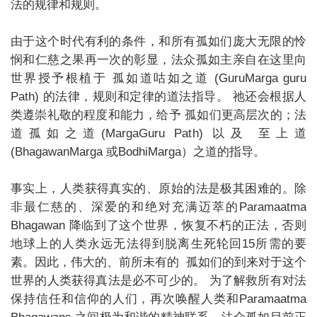
法的规律和规则。
由于这个时代有利的条件，和所有孤如们庞大无限的怜
悯和仁慈之果再一次的彰显，法众孤如主亲自在这里向
世界授予根植于 孤如道咕如之道 (GuruMarga guru
Path) 的法律，规则和定律的道法指导。 祂还会根据人
类遵崇礼敬的程度和能力，给予 孤如们更高层次的；法
道孤如之道(MargaGuru Path) 以及 至上道
(BhagawanMarga 或BodhiMarga）之道的指导。
事实上，人类获得真实的、原始的法是极其困难的。除
非最仁慈的、深爱的和绝对充满迈萃的Paramaatma
Bhagawan 降临到了这个世界，恢复不朽的正法，否则
地球上的人类永远无法得到脱离生死轮回15所需的要
素。因此，伟大的、前所未有的 孤如们的到来对于这个
世界的人类获得真法是必不可少的。 为了解救所有对法
保持信任和信仰的人们，再次唤醒人类和Paramaatma