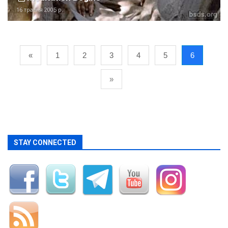
16 травня 2005 р.
«
1
2
3
4
5
6
»
STAY CONNECTED