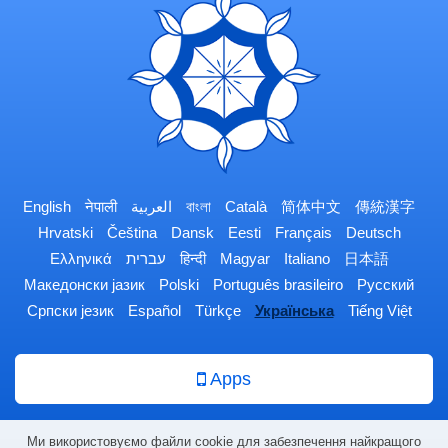
English
नेपाली
العربية
বাংলা
Català
简体中文
傳統漢字
Hrvatski
Čeština
Dansk
Eesti
Français
Deutsch
Ελληνικά
עברית
हिन्दी
Magyar
Italiano
日本語
Македонски јазик
Polski
Português brasileiro
Русский
Српски језик
Español
Türkçe
Українська
Tiếng Việt
Apps
Ми використовуємо файли cookie для забезпечення найкращого