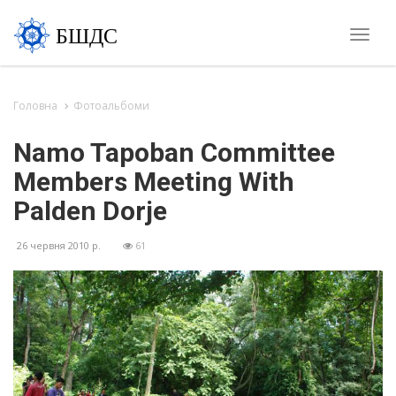
БШДС
Toggle
naviga
Головна
Фотоальбоми
Namo Tapoban Committee
Members Meeting With
Palden Dorje
26 червня 2010 р.
61