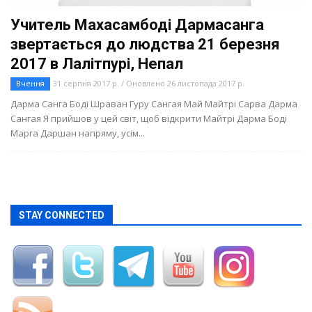
Учитель Махасамбоді Дармасанга
звертається до людства 21 березня
2017 в Лалітпурі, Непал
Вчення
31 серпня 2017 р. / Оновлено 26 листопада 2017 р.
Дарма Санга Боді Шраван Гуру Сангая Май Майтрі Сарва Дарма
Сангая Я прийшов у цей світ, щоб відкрити Майтрі Дарма Боді
Марга Даршан напряму, усім...
STAY CONNECTED