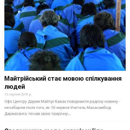
Майтрійський стає мовою спілкування
людей
15 серпня 2019 р.
Офіс Центру Дарми Майтрі бажає повідомити радісну новину -
незабаром після того, як 16 червня Учитель Махасамбоді
Дармасанга почав свою трирічну...