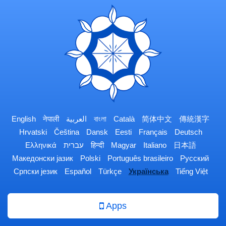
English
नेपाली
العربية
বাংলা
Català
简体中文
傳統漢字
Hrvatski
Čeština
Dansk
Eesti
Français
Deutsch
Ελληνικά
עברית
हिन्दी
Magyar
Italiano
日本語
Македонски јазик
Polski
Português brasileiro
Русский
Српски језик
Español
Türkçe
Українська
Tiếng Việt
Apps