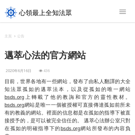
心領最上全知法眾
Toggl
navig
主頁
公告
邁萃心法的官方網站
2020年6月16日
436
目前，世界各地有一些網站，發布了由私人翻譯的大全
知法眾孤如的邁萃法本，以及從孤如的唯一網站
bsds.org
上轉載了他的教誨和官方的靈性教材。
bsds.org
網站是唯一一個被授權可直接傳達孤如前所未
有的教義的網站。裡面的信息都是在孤如的指導下被直
接授予的，是可以被完全信任的。 邁萃心法辦公室只對
在孤如的明確指導下的
bsds.org
網站所發布的內容負