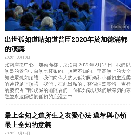
出世孤如道咕如道普臣2020年於加德滿都
的演講
2020年3月10日
比爾庫提中心，加德滿都，尼泊爾 2020年2月29日 我們以
無盡的景仰，向無比尊敬的、無所不知的、至高無上的大全
知法眾孤如頂禮。我們向偉大的大孤如阿媽和小孤如主溫柔
的蓮花足下頂禮。我們，在此出席的，整個信眾團體、吉祥
的慶祝者們和虔誠的追隨者們，向孤如致以我們最深切的尊
敬並永遠歸從於孤如的庇護之中
最上全知之道所生之友愛心法 邁萃與心領
最上全知的意義
2020年3月18日