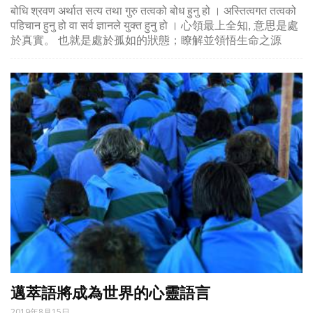
बोधि श्रवण अर्थात सत्य तथा गुरु तत्वको बोध हुनु हो । अस्तित्वगत तत्वको
पहिचान हुनु हो वा सर्व ज्ञानले युक्त हुनु हो । 心領最上全知, 意思是處
於真實。 也就是處於孤如的狀態；瞭解並領悟生命之源
邁萃語將成為世界的心靈語言
2019年8月15日