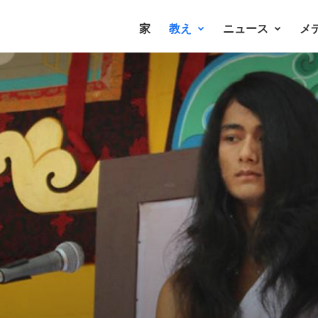
家
教え
ニュース
メ