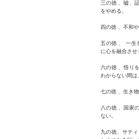
三の徳 、嘘、
をやめる。
四の徳 、不和や
五の徳 、 一生
に心を融合させ
六の徳 、悟り
わからない間は
七の徳 、生き
八の徳 、国家
ない。
九の徳、サティ