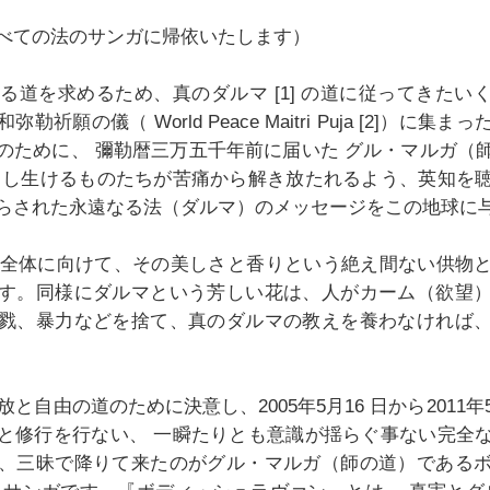
べての法のサンガに帰依いたします）
なる道を求めるため、真のダルマ [1] の道に従ってきた
勒祈願の儀（ World Peace Maitri Puja [2]）に集
のために、 彌勒暦三万五千年前に届いた グル・マルガ（
とし生けるものたちが苦痛から解き放たれるよう、英知を
らされた永遠なる法（ダルマ）のメッセージをこの地球に与
世界全体に向けて、その美しさと香りという絶え間ない供物
す。同様にダルマという芳しい花は、人がカーム（欲望
戮、暴力などを捨て、真のダルマの教えを養わなければ
解放と自由の道のために決意し、2005年5月16 日から2011年
と修行を行ない、 一瞬たりとも意識が揺らぐ事ない完全
、三昧で降りて来たのがグル・マルガ（師の道）である