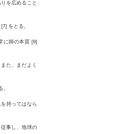
偽りを広めること
7] をとる。
に師の本質 [9]
。また、まだよく
る。
見を持ってはなら
に従事し、地球の