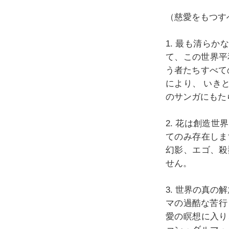
（慈愛をもつす
1. 最も清らか
て、この世界平和弥
う者たちすべて
により、 いき
のサンガにもた
2. 花は創造
てのみ存在しま
幻影、エゴ、殺
せん。
3. 世界の真の
マの過酷な苦行
愛の瞑想に入り