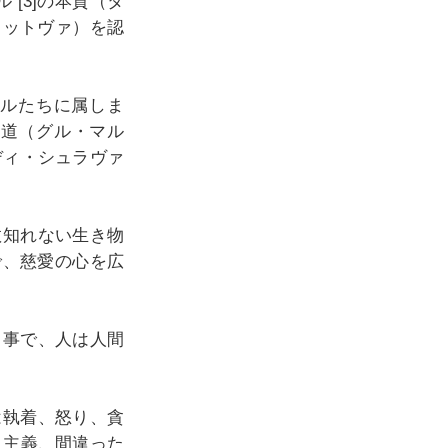
[3]の本質（タ
タットヴァ）を認
グルたちに属しま
の道（グル・マル
ディ・シュラヴァ
数知れない生き物
で、慈愛の心を広
る事で、人は人間
は執着、怒り、貪
 主義、間違った