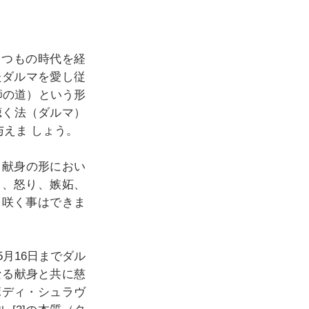
いくつもの時代を経
まったダルマを愛し従
師の道）という形
聴く法（ダルマ）
えま しょう。
と献身の形におい
）、怒り、嫉妬、
、咲く事はできま
5月16日までダル
なる献身と共に慈
ボディ・シュラヴ