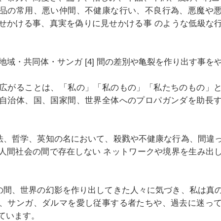
品の常用、悪い仲間、不健康な行い、不良行為、悪魔や
せかける事、真実を偽りに見せかける事 のような低級な
・地域・共同体・サンガ [4] 間の差別や亀裂を作り出す事を
広がることは、「私の」「私のもの」「私たちのもの」
自治体、国、国家間、世界全体へのプロパガンダを助長
修行法、哲学、英知の名において、殺戮や不健康な行為、間違
人間社会の間で存在しない ネットワークや境界を生み出
年もの間、世界の幻影を作り出してきた人々に気づき、私は真
、サンガ、ダルマを愛し従事する者たちや、過去に迷っ
ています。