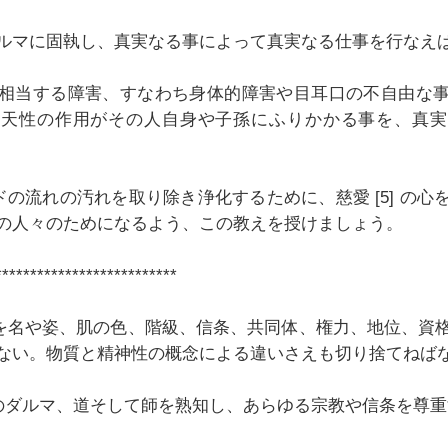
ルマに固執し、真実なる事によって真実なる仕事を行なえ
相当する障害、すなわち身体的障害や目耳口の不自由な
後天性の作用がその人自身や子孫にふりかかる事を、真実
ンドの流れの汚れを取り除き浄化するために、慈愛 [5] の
の人々のためになるよう、この教えを授けましょう。
**************************
 、人を名や姿、肌の色、階級、信条、共同体、権力、地位、資
ない。物質と精神性の概念による違いさえも切り捨てねば
遠のダルマ、道そして師を熟知し、あらゆる宗教や信条を尊