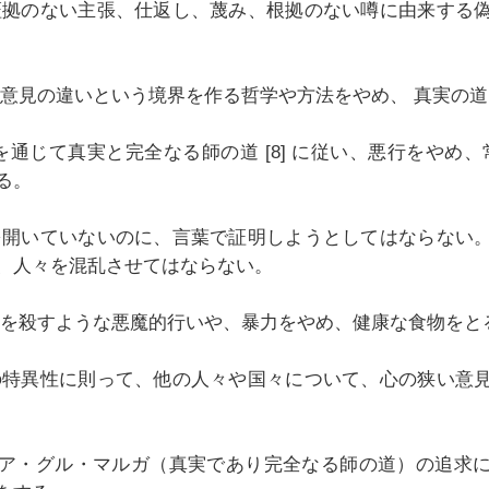
証拠のない主張、仕返し、蔑み、根拠のない噂に由来する
意見の違いという境界を作る哲学や方法をやめ、 真実の道 [
を通じて真実と完全なる師の道 [8] に従い、悪行をやめ、常
る。
を開いていないのに、言葉で証明しようとしてはならない
、人々を混乱させてはならない。
物を殺すような悪魔的行いや、暴力をやめ、健康な食物をと
の特異性に則って、他の人々や国々について、心の狭い意
ア・グル・マルガ（真実であり完全なる師の道）の追求