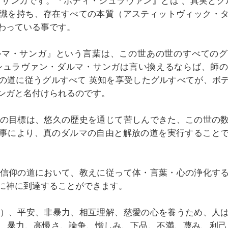
 サンガです。『ボディ・シュラヴァン』とは 、真実とグル 
識を持ち、存在すべての本質（アスティットヴィック・
わっている事です。
ダルマ・サンガ』という言葉は、この世あの世のすべての
シュラヴァン・ダルマ・サンガは言い換えるならば、師
の道に従うグルすべて 英知を享受したグルすべてが、ボ
ンガと名付けられるのです。
ルガの目標は、悠久の歴史を通じて苦しんできた、この世の
事により、真のダルマの自由と解放の道を実行すること
頼、信仰の道において、教えに従って体・言葉・心の浄化す
に神に到達することができます。
正義）、平安、非暴力、相互理解、慈愛の心を養うため、人
、暴力、高慢さ、論争、憎しみ、下品、不満、蔑み、利己