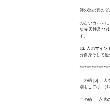
師の道の真のダ
の古いカルマに
な先天性及び
す。
13. 人のマイ
分自身そして他
*****************
一の徳 [6]
別をしてはいけ
二の徳 、 永