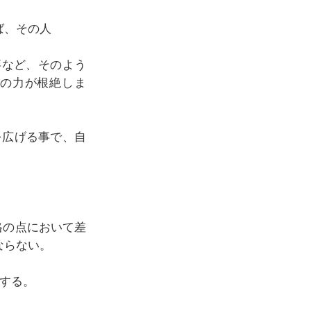
ば、その人
事など、そのよう
の力が根絶しま
心を広げる事で、自
格の点において差
ならない。
重する。