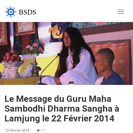
BSDS
Toggle
naviga
Le Message du Guru Maha
Sambodhi Dharma Sangha à
Lamjung le 22 Février 2014
22 février 2014
612