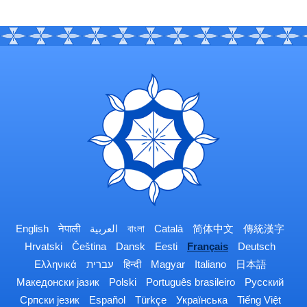
English
नेपाली
العربية
বাংলা
Català
简体中文
傳統漢字
Hrvatski
Čeština
Dansk
Eesti
Français
Deutsch
Ελληνικά
עברית
हिन्दी
Magyar
Italiano
日本語
Македонски јазик
Polski
Português brasileiro
Русский
Српски језик
Español
Türkçe
Українська
Tiếng Việt