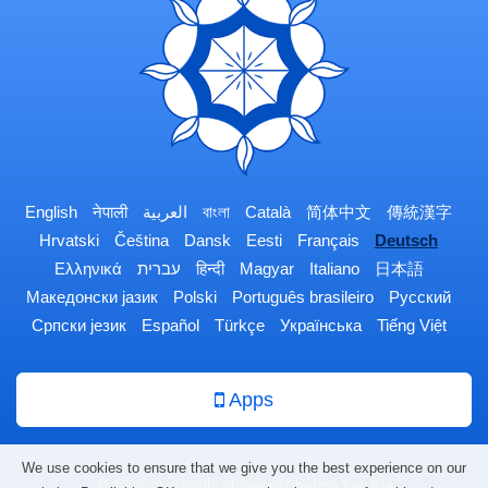
English
नेपाली
العربية
বাংলা
Català
简体中文
傳統漢字
Hrvatski
Čeština
Dansk
Eesti
Français
Deutsch
Ελληνικά
עברית
हिन्दी
Magyar
Italiano
日本語
Македонски јазик
Polski
Português brasileiro
Русский
Српски језик
Español
Türkçe
Українська
Tiếng Việt
Apps
We use cookies to ensure that we give you the best experience on our
© 2009-2026 Bodhi Shrawan Dharma Sangha