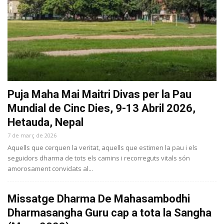
Puja Maha Mai Maitri Divas per la Pau
Mundial de Cinc Dies, 9-13 Abril 2026,
Hetauda, Nepal
7 de març de 2026
Aquells que cerquen la veritat, aquells que estimen la pau i els
seguidors dharma de tots els camins i recorreguts vitals són
amorosament convidats al...
Missatge Dharma De Mahasambodhi
Dharmasangha Guru cap a tota la Sangha