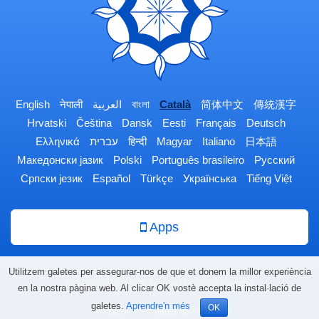
English
नेपाली
العربية
বাংলা
Català
简体中文
傳統漢字
Hrvatski
Čeština
Dansk
Eesti
Français
Deutsch
Ελληνικά
עברית
हिन्दी
Magyar
Italiano
日本語
Македонски јазик
Polski
Português brasileiro
Русский
Српски језик
Español
Türkçe
Українська
Tiếng Việt
Apps
Utilitzem galetes per assegurar-nos de que et donem la millor experiència
© 2009-2026 Bodhi Xrawan Dharma Sangha
en la nostra pàgina web. Al clicar OK vostè accepta la instal·lació de
galetes.
Aprendre'n més
OK
Contacte
Política de Privacitat