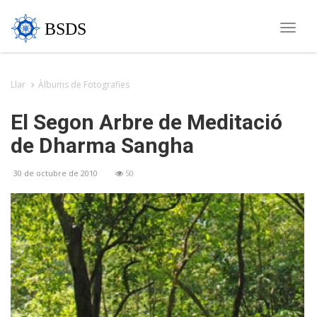
BSDS
Toggle
naviga
Llar
Àlbums de Fotografies
El Segon Arbre de Meditació
de Dharma Sangha
30 de octubre de 2010
50