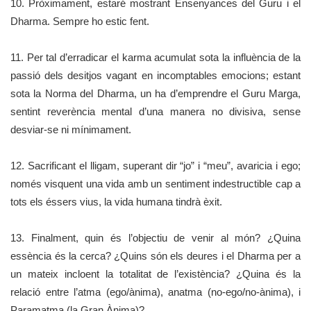
10. Pròximament, estaré mostrant Ensenyances del Guru i el
Dharma. Sempre ho estic fent.
11. Per tal d’erradicar el karma acumulat sota la influència de la
passió dels desitjos vagant en incomptables emocions; estant
sota la Norma del Dharma, un ha d’emprendre el Guru Marga,
sentint reverència mental d’una manera no divisiva, sense
desviar-se ni mínimament.
12. Sacrificant el lligam, superant dir “jo” i “meu”, avaricia i ego;
només visquent una vida amb un sentiment indestructible cap a
tots els éssers vius, la vida humana tindrà èxit.
13. Finalment, quin és l’objectiu de venir al món? ¿Quina
essència és la cerca? ¿Quins són els deures i el Dharma per a
un mateix incloent la totalitat de l’existència? ¿Quina és la
relació entre l’atma (ego/ànima), anatma (no-ego/no-ànima), i
Paramatma (la Gran Ànima)?