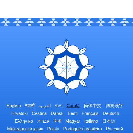
English
नेपाली
العربية
বাংলা
Català
简体中文
傳統漢字
Hrvatski
Čeština
Dansk
Eesti
Français
Deutsch
Ελληνικά
עברית
हिन्दी
Magyar
Italiano
日本語
Македонски јазик
Polski
Português brasileiro
Русский