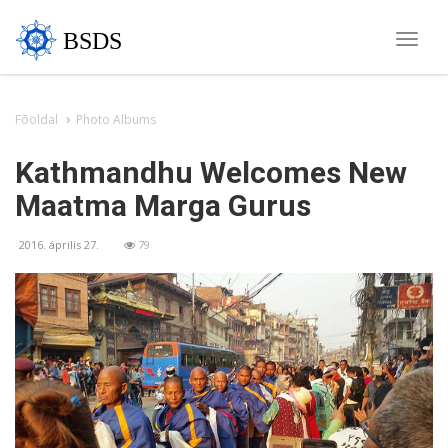
BSDS
Toggle
naviga
Fõoldal
Photo Albums
Kathmandhu Welcomes New
Maatma Marga Gurus
2016. április 27.
79