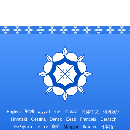
English
नेपाली
العربية
বাংলা
Català
简体中文
傳統漢字
Hrvatski
Čeština
Dansk
Eesti
Français
Deutsch
Ελληνικά
עברית
हिन्दी
Magyar
Italiano
日本語