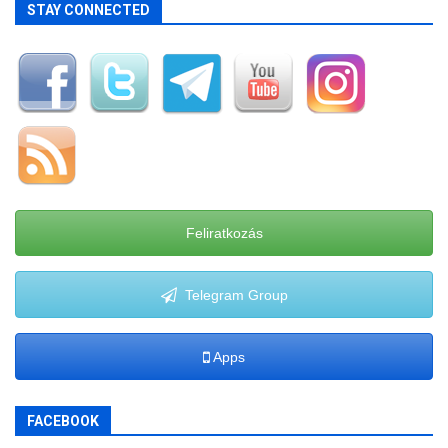
STAY CONNECTED
Feliratkozás
Telegram Group
Apps
FACEBOOK