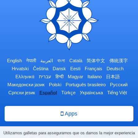
English
नेपाली
العربية
বাংলা
Català
简体中文
傳統漢字
Hrvatski
Čeština
Dansk
Eesti
Français
Deutsch
Ελληνικά
עברית
हिन्दी
Magyar
Italiano
日本語
Македонски јазик
Polski
Português brasileiro
Русский
Српски језик
Español
Türkçe
Українська
Tiếng Việt
Apps
Utilizamos galletas para assegurarnos que os damos la mejor experiencia
© 2009-2026 Bodhi Shrawan Dharma Sangha