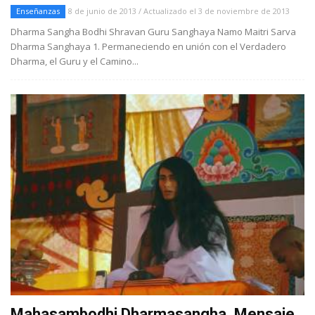
Enseñanzas
8 de junio de 2013 / Actualizado el 3 de noviembre de 2013
Dharma Sangha Bodhi Shravan Guru Sanghaya Namo Maitri Sarva
Dharma Sanghaya 1. Permaneciendo en unión con el Verdadero
Dharma, el Guru y el Camino...
Mahasambodhi Dharmasangha, Mensaje