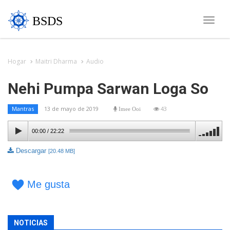
BSDS
Toggle
naviga
Hogar
Maitri Dharma
Audio
Nehi Pumpa Sarwan Loga So
13 de mayo de 2019
43
Mantras
Imee Ooi
00:00
/
22:22
Descargar
[20.48 MB]
Me gusta
NOTICIAS